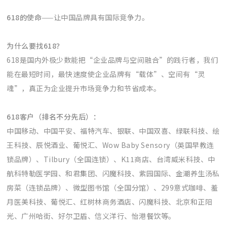
618的使命
——让中国品牌具有国际竞争力。
为什么要找618？
618是国内外极少数能把“企业品牌与空间融合”的践行者，我们
能在最短时间，最快速度使企业品牌有“载体”、空间有“灵
魂”，真正为企业提升市场竞争力和节省成本。
618客户（排名不分先后）：
中国移动、中国平安、福特汽车、银联、中国双喜、绿联科技、绘
王科技、辰悦酒业、葡悦汇、Wow Baby Sensory（英国早教连
锁品牌）、Tilbury（全国连锁）、K11商店、台湾威米科技、中
航科特勒医学园、和君集团、闪魔科技、紫园国际、金潮养生汤私
房菜（连锁品牌）、微型图书馆（全国分馆）、299意式咖啡、羞
月医美科技、葡悦汇、红树林商务酒店、闪魔科技、北京和正阳
光、广州哈街、好尔卫盾、信义洋行、怡港餐饮等。