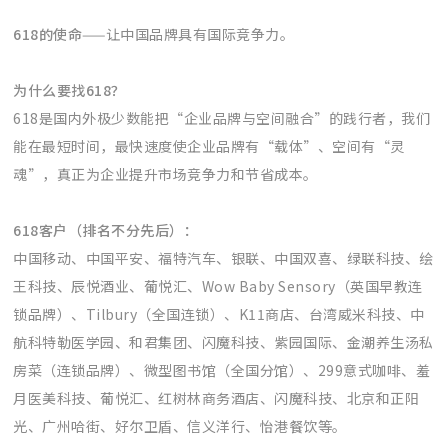
618的使命
——让中国品牌具有国际竞争力。
为什么要找618？
618是国内外极少数能把“企业品牌与空间融合”的践行者，我们
能在最短时间，最快速度使企业品牌有“载体”、空间有“灵
魂”，真正为企业提升市场竞争力和节省成本。
618客户（排名不分先后）：
中国移动、中国平安、福特汽车、银联、中国双喜、绿联科技、绘
王科技、辰悦酒业、葡悦汇、Wow Baby Sensory（英国早教连
锁品牌）、Tilbury（全国连锁）、K11商店、台湾威米科技、中
航科特勒医学园、和君集团、闪魔科技、紫园国际、金潮养生汤私
房菜（连锁品牌）、微型图书馆（全国分馆）、299意式咖啡、羞
月医美科技、葡悦汇、红树林商务酒店、闪魔科技、北京和正阳
光、广州哈街、好尔卫盾、信义洋行、怡港餐饮等。