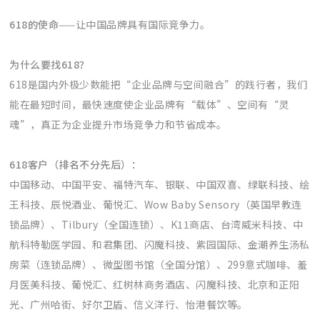
618的使命
——让中国品牌具有国际竞争力。
为什么要找618？
618是国内外极少数能把“企业品牌与空间融合”的践行者，我们
能在最短时间，最快速度使企业品牌有“载体”、空间有“灵
魂”，真正为企业提升市场竞争力和节省成本。
618客户（排名不分先后）：
中国移动、中国平安、福特汽车、银联、中国双喜、绿联科技、绘
王科技、辰悦酒业、葡悦汇、Wow Baby Sensory（英国早教连
锁品牌）、Tilbury（全国连锁）、K11商店、台湾威米科技、中
航科特勒医学园、和君集团、闪魔科技、紫园国际、金潮养生汤私
房菜（连锁品牌）、微型图书馆（全国分馆）、299意式咖啡、羞
月医美科技、葡悦汇、红树林商务酒店、闪魔科技、北京和正阳
光、广州哈街、好尔卫盾、信义洋行、怡港餐饮等。