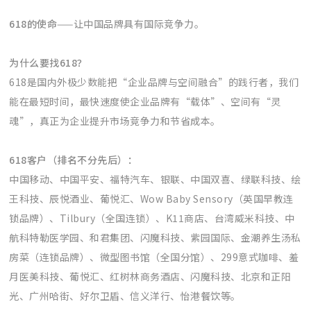
618的使命
——让中国品牌具有国际竞争力。
为什么要找618？
618是国内外极少数能把“企业品牌与空间融合”的践行者，我们
能在最短时间，最快速度使企业品牌有“载体”、空间有“灵
魂”，真正为企业提升市场竞争力和节省成本。
618客户（排名不分先后）：
中国移动、中国平安、福特汽车、银联、中国双喜、绿联科技、绘
王科技、辰悦酒业、葡悦汇、Wow Baby Sensory（英国早教连
锁品牌）、Tilbury（全国连锁）、K11商店、台湾威米科技、中
航科特勒医学园、和君集团、闪魔科技、紫园国际、金潮养生汤私
房菜（连锁品牌）、微型图书馆（全国分馆）、299意式咖啡、羞
月医美科技、葡悦汇、红树林商务酒店、闪魔科技、北京和正阳
光、广州哈街、好尔卫盾、信义洋行、怡港餐饮等。