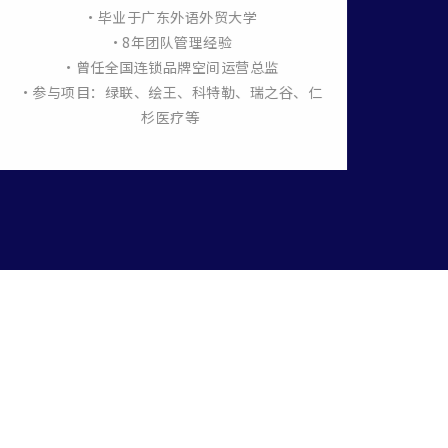
•毕业于广东外语外贸大学
• 
•8年团队管理经验
•曾任全国连锁品牌空间运营总监
•《平
•参与项目：绿联、绘王、科特勒、瑞之谷、仁
杉医疗等