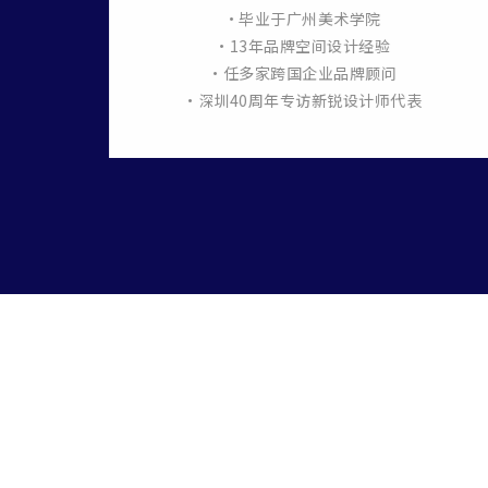
计
•毕业于广州美术学院
货、羞
•13年品牌空间设计经验
计；
•任多家跨国企业品牌顾问
•深圳40周年专访新锐设计师代表