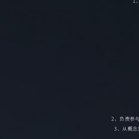
1
2、负责参
3、从概