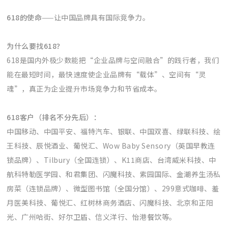
618的使命
——让中国品牌具有国际竞争力。
为什么要找618？
618是国内外极少数能把“企业品牌与空间融合”的践行者，我们
能在最短时间，最快速度使企业品牌有“载体”、空间有“灵
魂”，真正为企业提升市场竞争力和节省成本。
618客户（排名不分先后）：
中国移动、中国平安、福特汽车、银联、中国双喜、绿联科技、绘
王科技、辰悦酒业、葡悦汇、Wow Baby Sensory（英国早教连
锁品牌）、Tilbury（全国连锁）、K11商店、台湾威米科技、中
航科特勒医学园、和君集团、闪魔科技、紫园国际、金潮养生汤私
房菜（连锁品牌）、微型图书馆（全国分馆）、299意式咖啡、羞
月医美科技、葡悦汇、红树林商务酒店、闪魔科技、北京和正阳
光、广州哈街、好尔卫盾、信义洋行、怡港餐饮等。