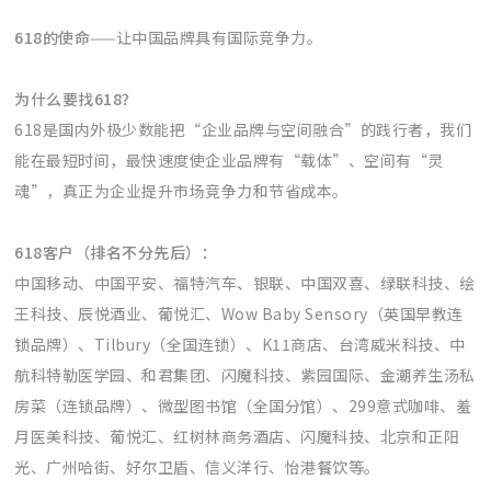
618的使命
——让中国品牌具有国际竞争力。
为什么要找618？
618是国内外极少数能把“企业品牌与空间融合”的践行者，我们
能在最短时间，最快速度使企业品牌有“载体”、空间有“灵
魂”，真正为企业提升市场竞争力和节省成本。
618客户（排名不分先后）：
中国移动、中国平安、福特汽车、银联、中国双喜、绿联科技、绘
王科技、辰悦酒业、葡悦汇、Wow Baby Sensory（英国早教连
锁品牌）、Tilbury（全国连锁）、K11商店、台湾威米科技、中
航科特勒医学园、和君集团、闪魔科技、紫园国际、金潮养生汤私
房菜（连锁品牌）、微型图书馆（全国分馆）、299意式咖啡、羞
月医美科技、葡悦汇、红树林商务酒店、闪魔科技、北京和正阳
光、广州哈街、好尔卫盾、信义洋行、怡港餐饮等。