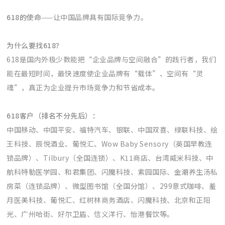
618的使命
——让中国品牌具有国际竞争力。
为什么要找618？
618是国内外极少数能把“企业品牌与空间融合”的践行者，我们
能在最短时间，最快速度使企业品牌有“载体”、空间有“灵
魂”，真正为企业提升市场竞争力和节省成本。
618客户（排名不分先后）：
中国移动、中国平安、福特汽车、银联、中国双喜、绿联科技、绘
王科技、辰悦酒业、葡悦汇、Wow Baby Sensory（英国早教连
锁品牌）、Tilbury（全国连锁）、K11商店、台湾威米科技、中
航科特勒医学园、和君集团、闪魔科技、紫园国际、金潮养生汤私
房菜（连锁品牌）、微型图书馆（全国分馆）、299意式咖啡、羞
月医美科技、葡悦汇、红树林商务酒店、闪魔科技、北京和正阳
光、广州哈街、好尔卫盾、信义洋行、怡港餐饮等。