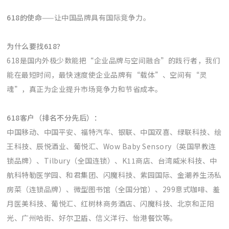
618的使命
——让中国品牌具有国际竞争力。
为什么要找618？
618是国内外极少数能把“企业品牌与空间融合”的践行者，我们
能在最短时间，最快速度使企业品牌有“载体”、空间有“灵
魂”，真正为企业提升市场竞争力和节省成本。
618客户（排名不分先后）：
中国移动、中国平安、福特汽车、银联、中国双喜、绿联科技、绘
王科技、辰悦酒业、葡悦汇、Wow Baby Sensory（英国早教连
锁品牌）、Tilbury（全国连锁）、K11商店、台湾威米科技、中
航科特勒医学园、和君集团、闪魔科技、紫园国际、金潮养生汤私
房菜（连锁品牌）、微型图书馆（全国分馆）、299意式咖啡、羞
月医美科技、葡悦汇、红树林商务酒店、闪魔科技、北京和正阳
光、广州哈街、好尔卫盾、信义洋行、怡港餐饮等。